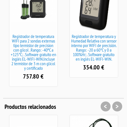
Registrador de temperatura
Registrador de temperatura y
WIFI para 2 sondas externas
Humedad Relativa con sensor
tipo termistor de precision
interno por WIFI de precisión.
con glicol . Rango: -40ºC a
Rango: -20 a 60°C y 0 a
+125°C; . Software gratuito en
100%Hr; . Software gratuito
inglés EL-WIFI-WIN.Incluye
en inglés EL-WIFI-WIN.
2 termistor de 3 m con glicol
354.00
€
y certificado
757.80
€
<
>
Productos relacionados