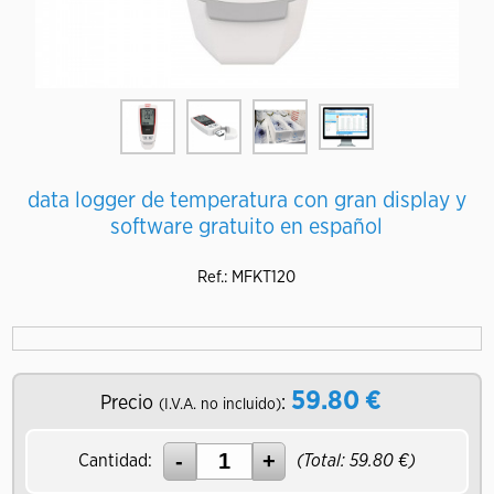
data logger de temperatura con gran display y
software gratuito en español
Ref.: MFKT120
59.80
€
Precio
:
(I.V.A. no incluido)
Cantidad:
(Total:
59.80
€)