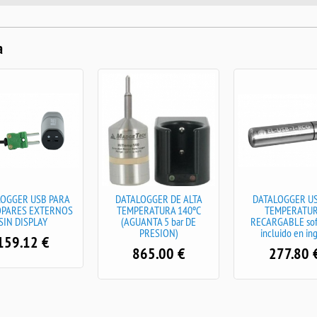
a
LOGGER USB PARA
DATALOGGER DE ALTA
DATALOGGER US
PARES EXTERNOS
TEMPERATURA 140ºC
TEMPERATU
SIN DISPLAY
(AGUANTA 5 bar DE
RECARGABLE sof
PRESION)
incluido en in
159.12
€
865.00
€
277.80