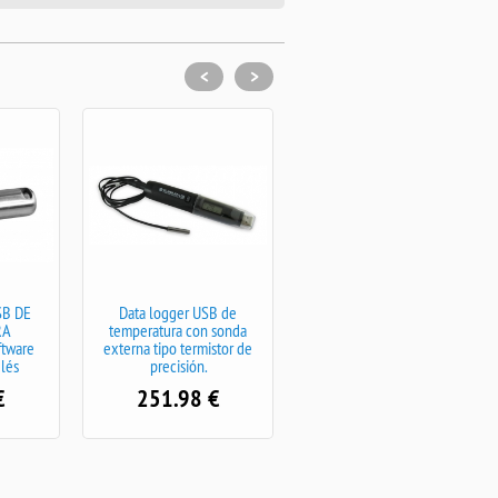
<
>
B DE
Data logger USB de
Data logger USB de
RA
temperatura con sonda
temperatura y humedad
tware
externa tipo termistor de
relativa DE PRECISION CON
glés
precisión.
DISPLAY Y SOFTWARE
INCLUIDO en inglés
€
251.98
€
227.40
€