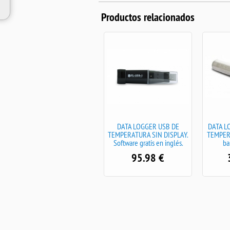
Productos relacionados
Data logger usb
DATA LOGGER USB DE
DATA L
desechable.Software gratuito
TEMPERATURA SIN DISPLAY.
TEMPER
en inglés
Software gratis en inglés.
ba
60.60
€
95.98
€