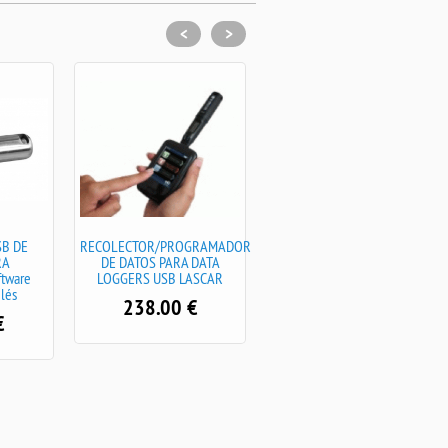
<
>
B DE
RECOLECTOR/PROGRAMADOR
Data logger USB de
RA
DE DATOS PARA DATA
temperatura y humedad DE
tware
LOGGERS USB LASCAR
PRECISION SIN DISPLAY Y
glés
CON SOFTWARE INCLUIDO
238.00
€
en ingles
€
176.40
€