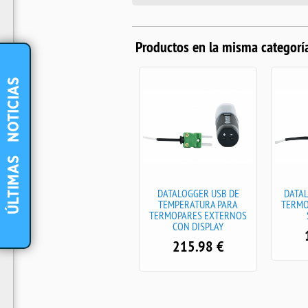
Productos en la misma categorí
NOTICIAS
-
ÚLTIMAS
Data logger USB de
DATALOGGER USB DE
DATA
temperatura y humedad
TEMPERATURA PARA
TERMO
relativa CON DISPLAY Y
TERMOPARES EXTERNOS
SOFTWARE INCLUIDO en
CON DISPLAY
inglés
215.98
€
189.58
€