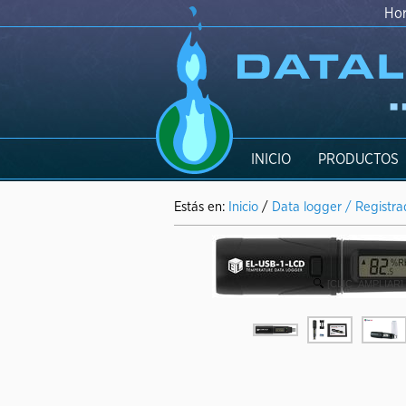
Hor
INICIO
PRODUCTOS
Estás en:
Inicio
/
Data logger / Registr
[CLIC_AMPLIAR]