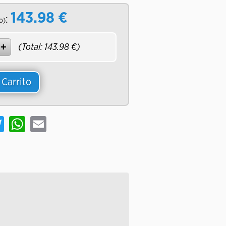
143.98
€
:
o)
(Total:
143.98
€)
 Carrito
book
Twitter
WhatsApp
Email