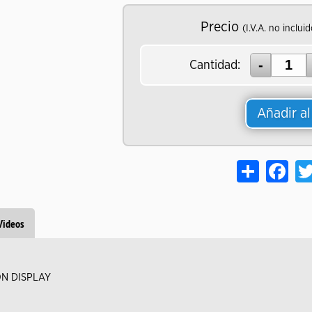
Precio
(I.V.A. no incluid
Cantidad:
Añadir al
Share
Face
Videos
ON DISPLAY