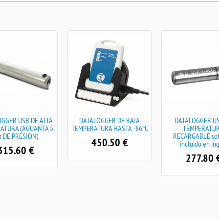
OGGER USB DE ALTA
DATALOGGER DE BAJA
DATALOGGER US
ATURA (AGUANTA 5
TEMPERATURA HASTA -86ºC
TEMPERATU
r DE PRESION)
RECARGABLE sof
450.50
€
incluido en in
315.60
€
277.80