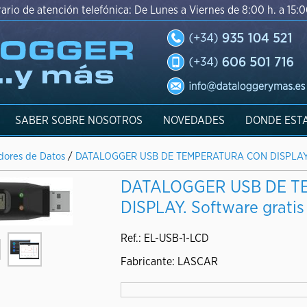
ario de atención telefónica: De Lunes a Viernes de 8:00 h. a 15:0
SABER SOBRE NOSOTROS
NOVEDADES
DONDE EST
adores de Datos
/
DATALOGGER USB DE TEMPERATURA CON DISPLAY. So
DATALOGGER USB DE T
DISPLAY. Software gratis 
Ref.: EL-USB-1-LCD
Fabricante: LASCAR