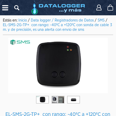
X
Estás en:
Inicio
/
Data logger / Registradores de Datos
/
SMS
/
EL-SMS-2G-TP+ con rango: -40ºC a +120ºC con sonda de cable 3
m. y de precisión, es una alerta con envio de sms
EL-SMS-2G-TP+ con rango: -40ºC a +120ºC con