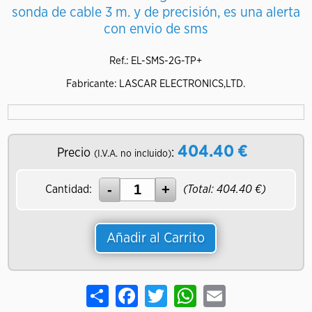
sonda de cable 3 m. y de precisión, es una alerta
con envio de sms
Ref.: EL-SMS-2G-TP+
Fabricante: LASCAR ELECTRONICS,LTD.
404.40
€
Precio
:
(I.V.A. no incluido)
Cantidad:
(Total:
404.40
€)
Añadir al Carrito
Share
Facebook
Twitter
WhatsApp
Email